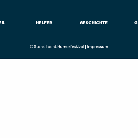
ER
HELFER
GESCHICHTE
G
© Stans Lacht Humorfestival |
Impressum