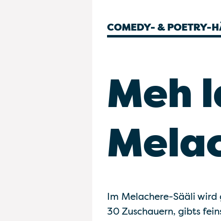
COMEDY- & POETRY-
Meh l
Melac
Im Melachere-Sääli wird g
30 Zuschauern, gibts fei