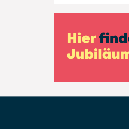
Hier
find
Jubiläu