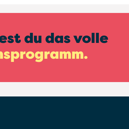
est du das volle
msprogramm.